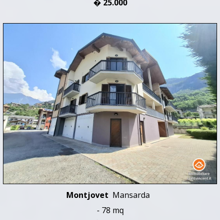
� 25.000
Montjovet
Mansarda
- 78 mq