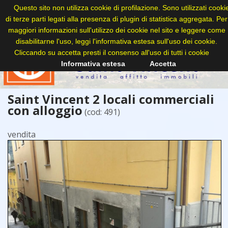
Questo sito non utilizza cookie di profilazione. Sono utilizzati cooki
di terze parti legati alla presenza di plugin di statistica aggregata. Per
maggiori informazioni sull'utilizzo dei cookie nel sito e leggere come
disabilitarne l'uso, leggi l'informativa estesa sull'uso dei cookie.
Cliccando su accetta presti il consenso all'uso di tutti i cookie
Informativa estesa
Accetta
Saint Vincent 2 locali commerciali
con alloggio
(cod: 491)
vendita