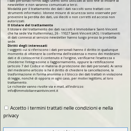
I dati personali forniti dagli utenti sono utilizzati al solo fine di inviare la
newsletter e non saranno comunicati a terzi.
Modalità per il trattamento dei dati I dati raccolti sono trattati con
strumenti informatici. Idonee misure di sicurezza sono osservate per
prevenire la perdita dei dati, usi illeciti o non corretti ed accessi non
autorizzati.
Il titolare del trattamento
Il titolare del trattamento dei dati raccolti è Immobiliare Saint-Vincent
che ha sede Via Vuillerminaz, 26 - 11027 Saint-Vincent (AO). I trattamenti
di dati connessi al servizio newsletter hanno luogo presso la predetta
sede.
Diritti degli interessati
I soggetti cui si riferiscono i dati personali hanno il diritto in qualunque
momento di ottenere la conferma dell'esistenza o meno dei medesimi
dati e di conoscerne il contenuto e l'origine, verificarne l'esattezza o
chiederne l'integrazione o l'aggiornamento, oppure la rettificazione
(articolo 7 del Codice in materia di protezione dei dati personali). Ai sensi
del medesimo articolo si ha il diritto di chiedere la cancellazione, la
trasformazione in forma anonima o il blocco dei dati trattati in violazione
di legge, nonché di opporsi in ogni caso, per motivi legittimi, al loro
trattamento.
Le richieste vanno rivolte via e-mail, all'indirizzo:
info@immobiliaresaintvincent.it
Accetto i termini trattati nelle condizioni e nella
privacy