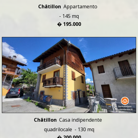
Châtillon
Appartamento
- 145 mq
� 195.000
Châtillon
Casa indipendente
quadrilocale - 130 mq
� 200.000