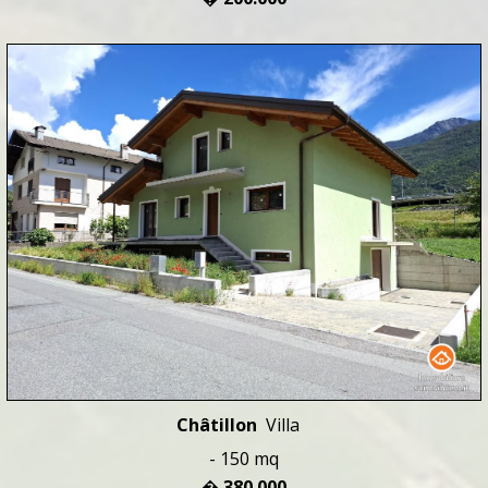
Châtillon
Villa
- 150 mq
� 380.000