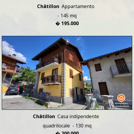
Châtillon
Appartamento
- 145 mq
� 195.000
Châtillon
Casa indipendente
quadrilocale - 130 mq
� 200.000