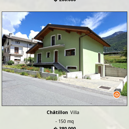
Châtillon
Villa
- 150 mq
� 380.000