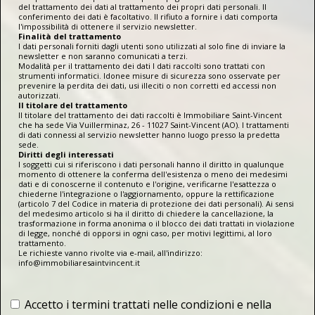
del trattamento dei dati al trattamento dei propri dati personali. Il
conferimento dei dati è facoltativo. Il rifiuto a fornire i dati comporta
l'impossibilità di ottenere il servizio newsletter.
Finalità del trattamento
I dati personali forniti dagli utenti sono utilizzati al solo fine di inviare la
newsletter e non saranno comunicati a terzi.
Modalità per il trattamento dei dati I dati raccolti sono trattati con
strumenti informatici. Idonee misure di sicurezza sono osservate per
prevenire la perdita dei dati, usi illeciti o non corretti ed accessi non
autorizzati.
Il titolare del trattamento
Il titolare del trattamento dei dati raccolti è Immobiliare Saint-Vincent
che ha sede Via Vuillerminaz, 26 - 11027 Saint-Vincent (AO). I trattamenti
di dati connessi al servizio newsletter hanno luogo presso la predetta
sede.
Diritti degli interessati
I soggetti cui si riferiscono i dati personali hanno il diritto in qualunque
momento di ottenere la conferma dell'esistenza o meno dei medesimi
dati e di conoscerne il contenuto e l'origine, verificarne l'esattezza o
chiederne l'integrazione o l'aggiornamento, oppure la rettificazione
(articolo 7 del Codice in materia di protezione dei dati personali). Ai sensi
del medesimo articolo si ha il diritto di chiedere la cancellazione, la
trasformazione in forma anonima o il blocco dei dati trattati in violazione
di legge, nonché di opporsi in ogni caso, per motivi legittimi, al loro
trattamento.
Le richieste vanno rivolte via e-mail, all'indirizzo:
info@immobiliaresaintvincent.it
Accetto i termini trattati nelle condizioni e nella