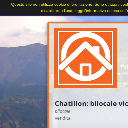
Questo sito non utilizza cookie di profilazione. Sono utilizzati coo
Home
Paesi
Immobili
Cerca immobile
disabilitarne l'uso, leggi l'informativa estesa sul
+
Chatillon: bilocale vi
bilocale
vendita