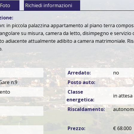
Foto
Richiedi informazioni
zione:
lon: in piccola palazzina appartamento al piano terra compo
angolare su misura, camera da letto, disimpegno e servizio 
to adiacente attualmente adibito a camera matrimoniale. R
.
Arredato:
no
Gare n.9
Posto auto:
ento
Classe
in attesa 
energetica:
Riscaldamento:
autonom
Prezzo:
€ 68.000