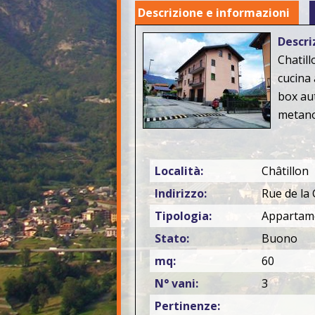
Descrizione e informazioni
Descri
Chatil
cucina 
box au
metano
Località:
Châtillon
Indirizzo:
Rue de la 
Tipologia:
Appartam
Stato:
Buono
mq:
60
N° vani:
3
Pertinenze: