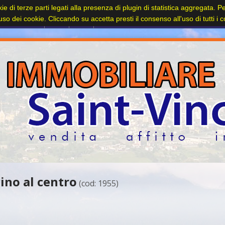
kie di terze parti legati alla presenza di plugin di statistica aggregata. 
Contatti
l'uso dei cookie. Cliccando su accetta presti il consenso all'uso di tutti i 
cino al centro
(cod: 1955)