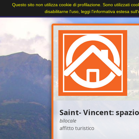
Questo sito non utilizza cookie di profilazione. Sono utilizzati coo
Home
Paesi
Immobili
Cerca immobile
disabilitarne l'uso, leggi l'informativa estesa sul
+
Saint- Vincent: spazio
bilocale
affitto turistico