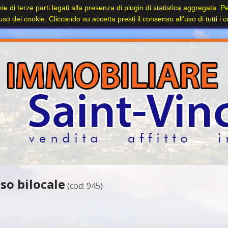
kie di terze parti legati alla presenza di plugin di statistica aggregata. 
Contatti
l'uso dei cookie. Cliccando su accetta presti il consenso all'uso di tutti i 
so bilocale
(cod: 945)