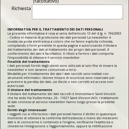
(facoltativo)
Richiesta
INFORMATIVA PER IL TRATTAMENTO DEI DATI PERSONALI
La presente informativa è resa ai sensi dell'articolo 13 del d.lg. n. 196/2003
- Codice in materia di protezione dei dati personali La newsletter è
inviata via posta elettronica a coloro che ne fanno esplicita richiesta,
compilando il form presente in questa pagina e autorizzando il titolare
del trattamento dei dati al trattamento dei propri dati personali. Il
conferimento dei dati è facoltativo. Il rifiuto a fornire i dati comporta
l'impossibilità di ottenere il servizio newsletter.
Finalità del trattamento
I dati personali forniti dagli utenti sono utilizzati al solo fine di inviare la
newsletter e non saranno comunicati a terzi.
Modalità per il trattamento dei dati I dati raccolti sono trattati con
strumenti informatici. Idonee misure di sicurezza sono osservate per
prevenire la perdita dei dati, usi illeciti o non corretti ed accessi non
autorizzati.
Il titolare del trattamento
Il titolare del trattamento dei dati raccolti è Immobiliare Saint-Vincent
che ha sede Via Vuillerminaz, 26 - 11027 Saint-Vincent (AO). I trattamenti
di dati connessi al servizio newsletter hanno luogo presso la predetta
sede.
Diritti degli interessati
I soggetti cui si riferiscono i dati personali hanno il diritto in qualunque
momento di ottenere la conferma dell'esistenza o meno dei medesimi
dati e di conoscerne il contenuto e l'origine, verificarne l'esattezza o
chiederne l'integrazione o l'aggiornamento, oppure la rettificazione