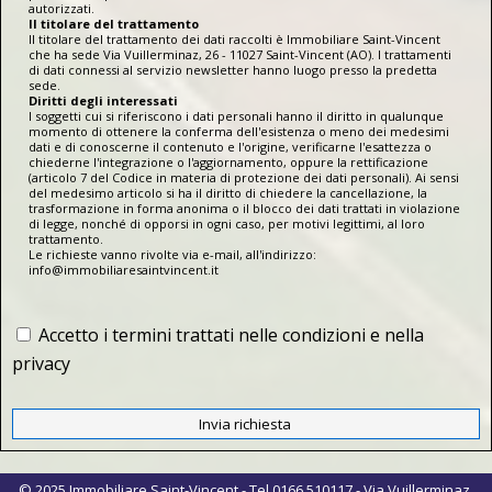
autorizzati.
Il titolare del trattamento
Il titolare del trattamento dei dati raccolti è Immobiliare Saint-Vincent
che ha sede Via Vuillerminaz, 26 - 11027 Saint-Vincent (AO). I trattamenti
di dati connessi al servizio newsletter hanno luogo presso la predetta
sede.
Diritti degli interessati
I soggetti cui si riferiscono i dati personali hanno il diritto in qualunque
momento di ottenere la conferma dell'esistenza o meno dei medesimi
dati e di conoscerne il contenuto e l'origine, verificarne l'esattezza o
chiederne l'integrazione o l'aggiornamento, oppure la rettificazione
(articolo 7 del Codice in materia di protezione dei dati personali). Ai sensi
del medesimo articolo si ha il diritto di chiedere la cancellazione, la
trasformazione in forma anonima o il blocco dei dati trattati in violazione
di legge, nonché di opporsi in ogni caso, per motivi legittimi, al loro
trattamento.
Le richieste vanno rivolte via e-mail, all'indirizzo:
info@immobiliaresaintvincent.it
Accetto i termini trattati nelle condizioni e nella
privacy
© 2025 Immobiliare Saint-Vincent - Tel 0166 510117 - Via Vuillerminaz,