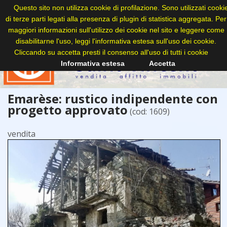
Questo sito non utilizza cookie di profilazione. Sono utilizzati cooki
di terze parti legati alla presenza di plugin di statistica aggregata. Per
maggiori informazioni sull'utilizzo dei cookie nel sito e leggere come
disabilitarne l'uso, leggi l'informativa estesa sull'uso dei cookie.
Cliccando su accetta presti il consenso all'uso di tutti i cookie
Informativa estesa
Accetta
Emarèse: rustico indipendente con
progetto approvato
(cod: 1609)
vendita