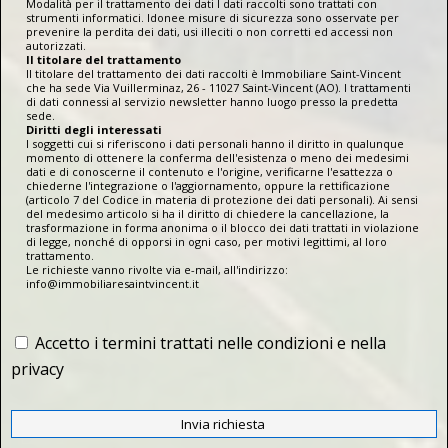
Modalità per il trattamento dei dati I dati raccolti sono trattati con
strumenti informatici. Idonee misure di sicurezza sono osservate per
prevenire la perdita dei dati, usi illeciti o non corretti ed accessi non
autorizzati.
Il titolare del trattamento
Il titolare del trattamento dei dati raccolti è Immobiliare Saint-Vincent
che ha sede Via Vuillerminaz, 26 - 11027 Saint-Vincent (AO). I trattamenti
di dati connessi al servizio newsletter hanno luogo presso la predetta
sede.
Diritti degli interessati
I soggetti cui si riferiscono i dati personali hanno il diritto in qualunque
momento di ottenere la conferma dell'esistenza o meno dei medesimi
dati e di conoscerne il contenuto e l'origine, verificarne l'esattezza o
chiederne l'integrazione o l'aggiornamento, oppure la rettificazione
(articolo 7 del Codice in materia di protezione dei dati personali). Ai sensi
del medesimo articolo si ha il diritto di chiedere la cancellazione, la
trasformazione in forma anonima o il blocco dei dati trattati in violazione
di legge, nonché di opporsi in ogni caso, per motivi legittimi, al loro
trattamento.
Le richieste vanno rivolte via e-mail, all'indirizzo:
info@immobiliaresaintvincent.it
Accetto i termini trattati nelle condizioni e nella
privacy