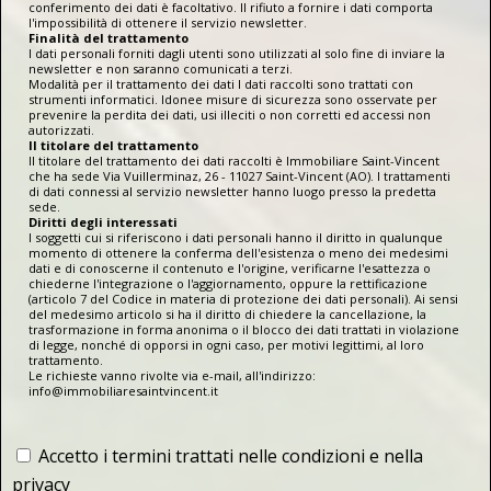
conferimento dei dati è facoltativo. Il rifiuto a fornire i dati comporta
l'impossibilità di ottenere il servizio newsletter.
Finalità del trattamento
I dati personali forniti dagli utenti sono utilizzati al solo fine di inviare la
newsletter e non saranno comunicati a terzi.
Modalità per il trattamento dei dati I dati raccolti sono trattati con
strumenti informatici. Idonee misure di sicurezza sono osservate per
prevenire la perdita dei dati, usi illeciti o non corretti ed accessi non
autorizzati.
Il titolare del trattamento
Il titolare del trattamento dei dati raccolti è Immobiliare Saint-Vincent
che ha sede Via Vuillerminaz, 26 - 11027 Saint-Vincent (AO). I trattamenti
di dati connessi al servizio newsletter hanno luogo presso la predetta
sede.
Diritti degli interessati
I soggetti cui si riferiscono i dati personali hanno il diritto in qualunque
momento di ottenere la conferma dell'esistenza o meno dei medesimi
dati e di conoscerne il contenuto e l'origine, verificarne l'esattezza o
chiederne l'integrazione o l'aggiornamento, oppure la rettificazione
(articolo 7 del Codice in materia di protezione dei dati personali). Ai sensi
del medesimo articolo si ha il diritto di chiedere la cancellazione, la
trasformazione in forma anonima o il blocco dei dati trattati in violazione
di legge, nonché di opporsi in ogni caso, per motivi legittimi, al loro
trattamento.
Le richieste vanno rivolte via e-mail, all'indirizzo:
info@immobiliaresaintvincent.it
Accetto i termini trattati nelle condizioni e nella
privacy