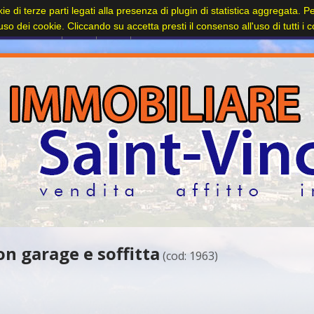
kie di terze parti legati alla presenza di plugin di statistica aggregata. 
Contatti
l'uso dei cookie. Cliccando su accetta presti il consenso all'uso di tutti i 
n garage e soffitta
(cod: 1963)