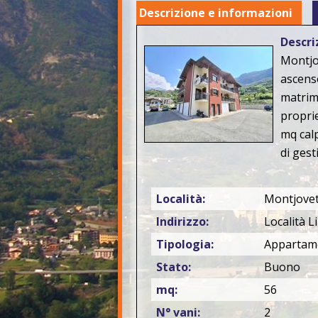
Descrizione e informazioni
Descri
Montjov
ascens
matrimo
proprie
mq cal
di gest
Località:
Montjove
Indirizzo:
Località Li
Tipologia:
Appartam
Stato:
Buono
mq:
56
N° vani:
2