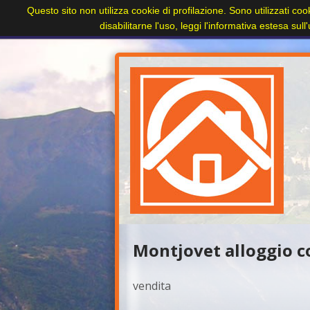
Questo sito non utilizza cookie di profilazione. Sono utilizzati coo
Home
Paesi
Immobili
Cerca immobile
disabilitarne l'uso, leggi l'informativa estesa sul
+
Montjovet alloggio co
vendita