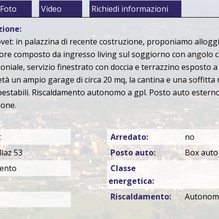
Foto
Video
Richiedi informazioni
zione:
et: in palazzina di recente costruzione, proponiamo alloggi
ore composto da ingresso living sul soggiorno con angolo 
niale, servizio finestrato con doccia e terrazzino esposto 
tà un ampio garage di circa 20 mq, la cantina e una soffitta n
pestabili. Riscaldamento autonomo a gpl. Posto auto estern
ione.
t
Arredato:
no
llaz 53
Posto auto:
Box auto
ento
Classe
energetica:
Riscaldamento:
Autonom