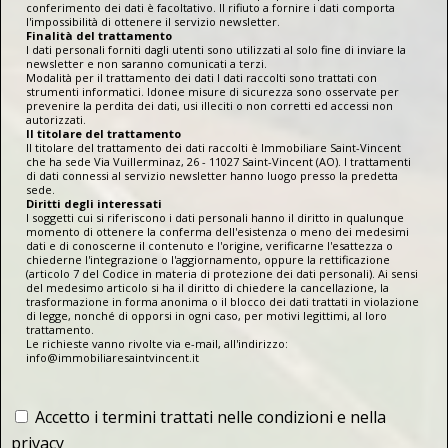
conferimento dei dati è facoltativo. Il rifiuto a fornire i dati comporta
l'impossibilità di ottenere il servizio newsletter.
Finalità del trattamento
I dati personali forniti dagli utenti sono utilizzati al solo fine di inviare la
newsletter e non saranno comunicati a terzi.
Modalità per il trattamento dei dati I dati raccolti sono trattati con
strumenti informatici. Idonee misure di sicurezza sono osservate per
prevenire la perdita dei dati, usi illeciti o non corretti ed accessi non
autorizzati.
Il titolare del trattamento
Il titolare del trattamento dei dati raccolti è Immobiliare Saint-Vincent
che ha sede Via Vuillerminaz, 26 - 11027 Saint-Vincent (AO). I trattamenti
di dati connessi al servizio newsletter hanno luogo presso la predetta
sede.
Diritti degli interessati
I soggetti cui si riferiscono i dati personali hanno il diritto in qualunque
momento di ottenere la conferma dell'esistenza o meno dei medesimi
dati e di conoscerne il contenuto e l'origine, verificarne l'esattezza o
chiederne l'integrazione o l'aggiornamento, oppure la rettificazione
(articolo 7 del Codice in materia di protezione dei dati personali). Ai sensi
del medesimo articolo si ha il diritto di chiedere la cancellazione, la
trasformazione in forma anonima o il blocco dei dati trattati in violazione
di legge, nonché di opporsi in ogni caso, per motivi legittimi, al loro
trattamento.
Le richieste vanno rivolte via e-mail, all'indirizzo:
info@immobiliaresaintvincent.it
Accetto i termini trattati nelle condizioni e nella
privacy