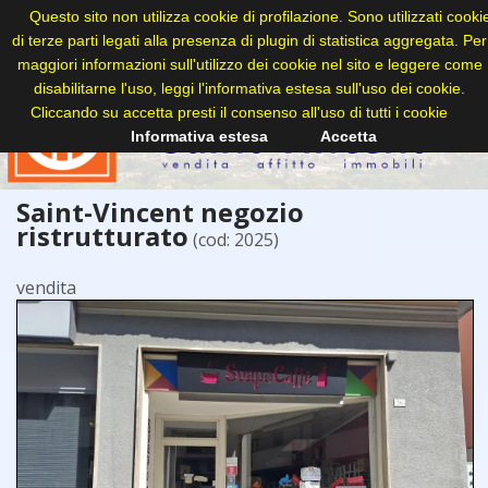
Questo sito non utilizza cookie di profilazione. Sono utilizzati cooki
di terze parti legati alla presenza di plugin di statistica aggregata. Per
maggiori informazioni sull'utilizzo dei cookie nel sito e leggere come
disabilitarne l'uso, leggi l'informativa estesa sull'uso dei cookie.
Cliccando su accetta presti il consenso all'uso di tutti i cookie
Informativa estesa
Accetta
Saint-Vincent negozio
ristrutturato
(cod: 2025)
vendita