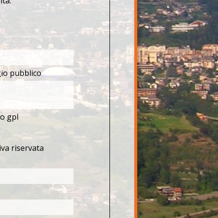
ità.
io pubblico
o gpl
iva riservata