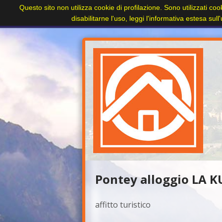
Questo sito non utilizza cookie di profilazione. Sono utilizzati coo
Home
Paesi
Immobili
Cerca immobile
disabilitarne l'uso, leggi l'informativa estesa sul
+
Pontey alloggio LA K
affitto turistico