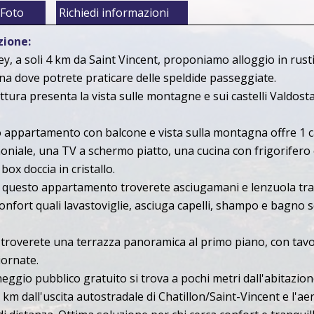
Foto
Richiedi informazioni
zione:
y, a soli 4 km da Saint Vincent, proponiamo alloggio in rusti
na dove potrete praticare delle speldide passeggiate.
ttura presenta la vista sulle montagne e sui castelli Valdostan
 appartamento con balcone e vista sulla montagna offre 1 c
niale, una TV a schermo piatto, una cucina con frigorifero 
 box doccia in cristallo.
questo appartamento troverete asciugamani e lenzuola tra i s
 confort quali lavastoviglie, asciuga capelli, shampo e bagno 
 troverete una terrazza panoramica al primo piano, con tavol
iornate.
heggio pubblico gratuito si trova a pochi metri dall'abitazion
3 km dall'uscita autostradale di Chatillon/Saint-Vincent e l'ae