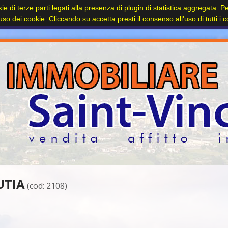
kie di terze parti legati alla presenza di plugin di statistica aggregata. 
Contatti
l'uso dei cookie. Cliccando su accetta presti il consenso all'uso di tutti i 
UTIA
(cod: 2108)