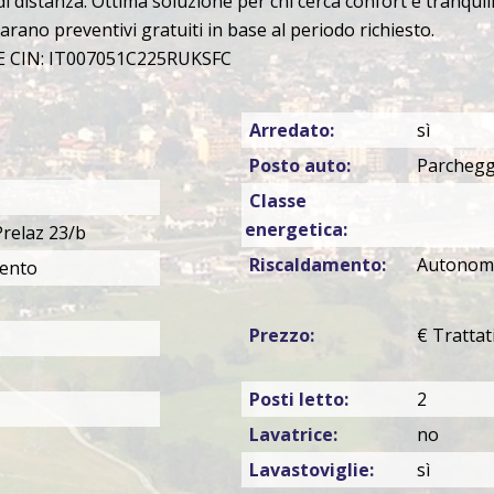
i distanza. Ottima soluzione per chi cerca confort e tranquill
arano preventivi gratuiti in base al periodo richiesto.
 CIN: IT007051C225RUKSFC
Arredato:
sì
Posto auto:
Parchegg
Classe
energetica:
Prelaz 23/b
Riscaldamento:
Autonom
ento
Prezzo:
€ Trattat
Posti letto:
2
Lavatrice:
no
Lavastoviglie:
sì