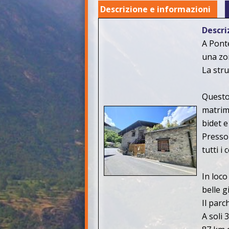
Descrizione e informazioni
Descri
A Ponte
una zo
La stru
Questo
matrimo
bidet e
Presso 
tutti i
In loco
belle g
Il parc
A soli 