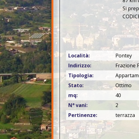
87 km d
Si prep
CODICE
Località:
Pontey
Indirizzo:
Frazione 
Tipologia:
Appartam
Stato:
Ottimo
mq:
40
N° vani:
2
Pertinenze:
terrazza