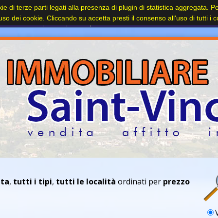
kie di terze parti legati alla presenza di plugin di statistica aggregata. 
Contatti
l'uso dei cookie. Cliccando su accetta presti il consenso all'uso di tutti i 
ita
,
tutti i tipi
,
tutti le località
ordinati per
prezzo