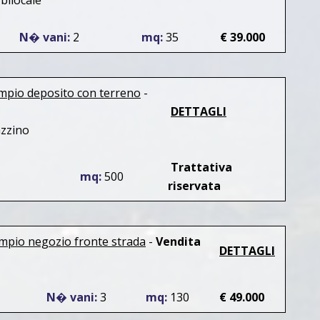
ilocale
N� vani:
2
mq:
35
€ 39.000
ampio deposito con terreno
-
DETTAGLI
zzino
Trattativa
mq:
500
riservata
ampio negozio fronte strada
-
Vendita
DETTAGLI
N� vani:
3
mq:
130
€ 49.000