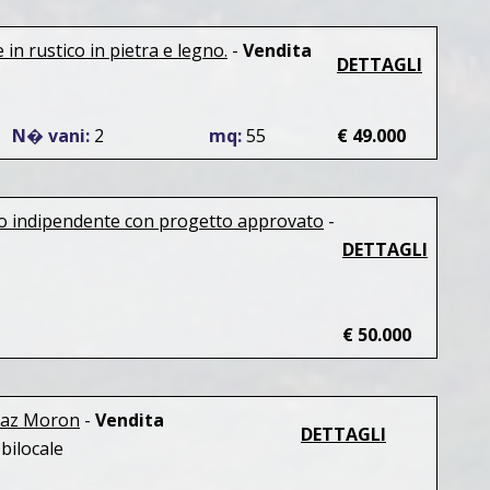
e in rustico in pietra e legno.
-
Vendita
DETTAGLI
N� vani:
2
mq:
55
€ 49.000
co indipendente con progetto approvato
-
DETTAGLI
€ 50.000
fraz Moron
-
Vendita
DETTAGLI
ilocale