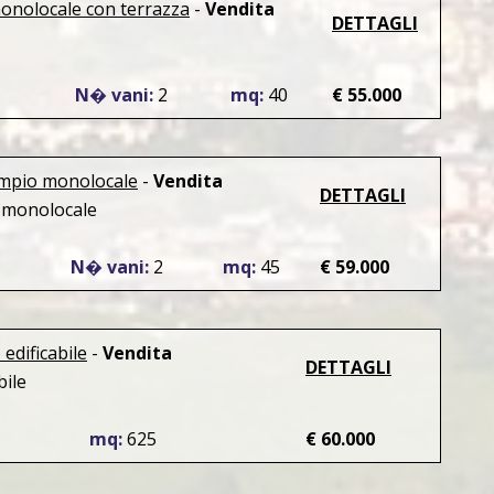
monolocale con terrazza
-
Vendita
DETTAGLI
N� vani:
2
mq:
40
€ 55.000
ampio monolocale
-
Vendita
DETTAGLI
monolocale
N� vani:
2
mq:
45
€ 59.000
edificabile
-
Vendita
DETTAGLI
bile
mq:
625
€ 60.000