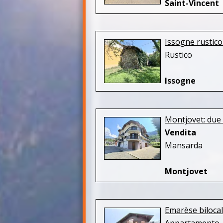
Saint-Vincent
Issogne rustico
Rustico
Issogne
Montjovet: due
Vendita
Mansarda
Montjovet
Emarèse bilocal