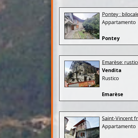
Pontey : bilocal
Appartamento
Pontey
Emarèse: rusti
Vendita
Rustico
Emarèse
Saint-Vincent 
Appartamento b