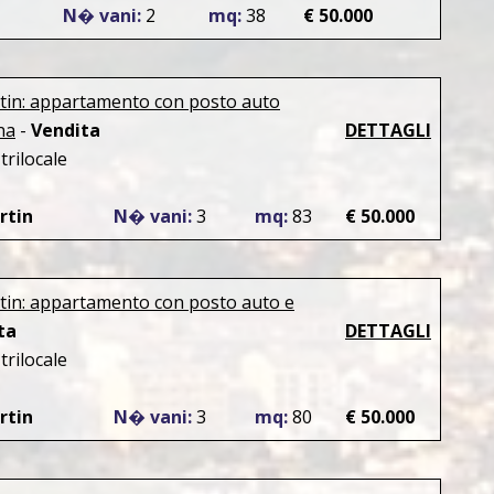
N� vani:
2
mq:
38
€ 50.000
tin: appartamento con posto auto
na
-
Vendita
DETTAGLI
rilocale
rtin
N� vani:
3
mq:
83
€ 50.000
tin: appartamento con posto auto e
ta
DETTAGLI
rilocale
rtin
N� vani:
3
mq:
80
€ 50.000