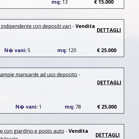
mq:
13
€ 15.000
 indipendente con depositi vari
-
Vendita
DETTAGLI
N� vani:
5
mq:
120
€ 25.000
 ampie mansarde ad uso deposito
-
DETTAGLI
N� vani:
1
mq:
78
€ 25.000
e con giardino e posto auto
-
Vendita
DETTAGLI