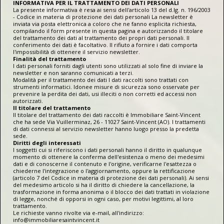
INFORMATIVA PER IL TRATTAMENTO DEI DATI PERSONALI
La presente informativa è resa ai sensi dell'articolo 13 del d.lg. n. 196/2003
- Codice in materia di protezione dei dati personali La newsletter è
inviata via posta elettronica a coloro che ne fanno esplicita richiesta,
compilando il form presente in questa pagina e autorizzando il titolare
del trattamento dei dati al trattamento dei propri dati personali. Il
conferimento dei dati è facoltativo. Il rifiuto a fornire i dati comporta
l'impossibilità di ottenere il servizio newsletter.
Finalità del trattamento
I dati personali forniti dagli utenti sono utilizzati al solo fine di inviare la
newsletter e non saranno comunicati a terzi.
Modalità per il trattamento dei dati I dati raccolti sono trattati con
strumenti informatici. Idonee misure di sicurezza sono osservate per
prevenire la perdita dei dati, usi illeciti o non corretti ed accessi non
autorizzati.
Il titolare del trattamento
Il titolare del trattamento dei dati raccolti è Immobiliare Saint-Vincent
che ha sede Via Vuillerminaz, 26 - 11027 Saint-Vincent (AO). I trattamenti
di dati connessi al servizio newsletter hanno luogo presso la predetta
sede.
Diritti degli interessati
I soggetti cui si riferiscono i dati personali hanno il diritto in qualunque
momento di ottenere la conferma dell'esistenza o meno dei medesimi
dati e di conoscerne il contenuto e l'origine, verificarne l'esattezza o
chiederne l'integrazione o l'aggiornamento, oppure la rettificazione
(articolo 7 del Codice in materia di protezione dei dati personali). Ai sensi
del medesimo articolo si ha il diritto di chiedere la cancellazione, la
trasformazione in forma anonima o il blocco dei dati trattati in violazione
di legge, nonché di opporsi in ogni caso, per motivi legittimi, al loro
trattamento.
Le richieste vanno rivolte via e-mail, all'indirizzo:
info@immobiliaresaintvincent.it