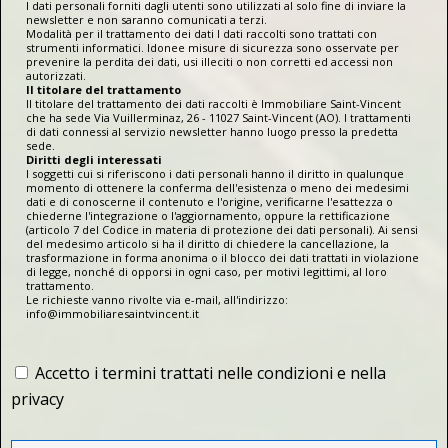
I dati personali forniti dagli utenti sono utilizzati al solo fine di inviare la
newsletter e non saranno comunicati a terzi.
Modalità per il trattamento dei dati I dati raccolti sono trattati con
strumenti informatici. Idonee misure di sicurezza sono osservate per
prevenire la perdita dei dati, usi illeciti o non corretti ed accessi non
autorizzati.
Il titolare del trattamento
Il titolare del trattamento dei dati raccolti è Immobiliare Saint-Vincent
che ha sede Via Vuillerminaz, 26 - 11027 Saint-Vincent (AO). I trattamenti
di dati connessi al servizio newsletter hanno luogo presso la predetta
sede.
Diritti degli interessati
I soggetti cui si riferiscono i dati personali hanno il diritto in qualunque
momento di ottenere la conferma dell'esistenza o meno dei medesimi
dati e di conoscerne il contenuto e l'origine, verificarne l'esattezza o
chiederne l'integrazione o l'aggiornamento, oppure la rettificazione
(articolo 7 del Codice in materia di protezione dei dati personali). Ai sensi
del medesimo articolo si ha il diritto di chiedere la cancellazione, la
trasformazione in forma anonima o il blocco dei dati trattati in violazione
di legge, nonché di opporsi in ogni caso, per motivi legittimi, al loro
trattamento.
Le richieste vanno rivolte via e-mail, all'indirizzo:
info@immobiliaresaintvincent.it
Accetto i termini trattati nelle condizioni e nella
privacy