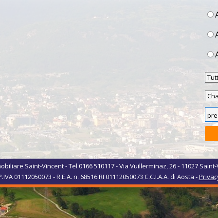
biliare Saint-Vincent - Tel 0166 510117 - Via Vuillerminaz, 26 - 11027 Saint-
P.IVA 01112050073 - R.E.A. n. 68516 RI 01112050073 C.C.I.A.A. di Aosta -
Privac