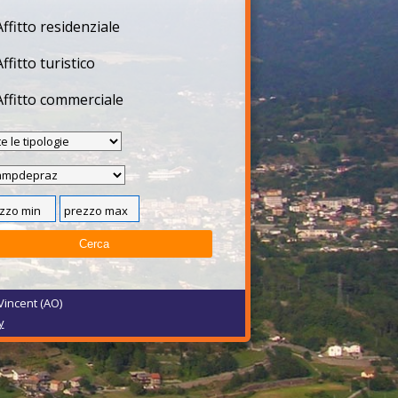
Affitto residenziale
Affitto turistico
Affitto commerciale
Vincent (AO)
y