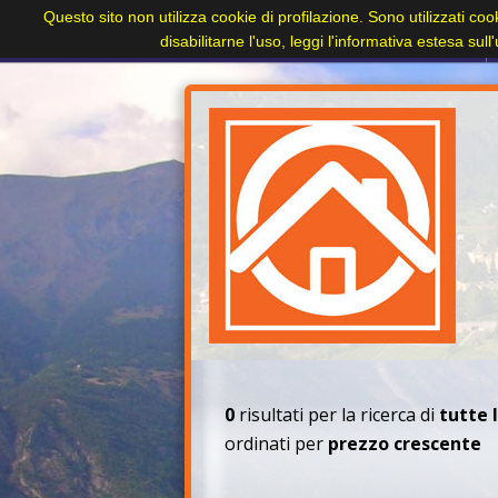
Questo sito non utilizza cookie di profilazione. Sono utilizzati coo
Home
Paesi
Immobili
Cerca immobile
Contatti
disabilitarne l'uso, leggi l'informativa estesa sul
+
0
risultati per la ricerca di
tutte 
ordinati per
prezzo crescente