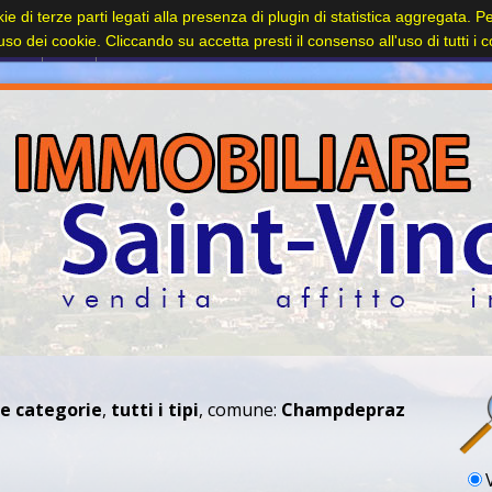
kie di terze parti legati alla presenza di plugin di statistica aggregata. 
l'uso dei cookie. Cliccando su accetta presti il consenso all'uso di tutti i 
le categorie
,
tutti i tipi
, comune:
Champdepraz