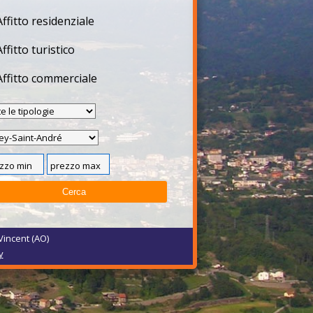
Affitto residenziale
Affitto turistico
Affitto commerciale
Vincent (AO)
y