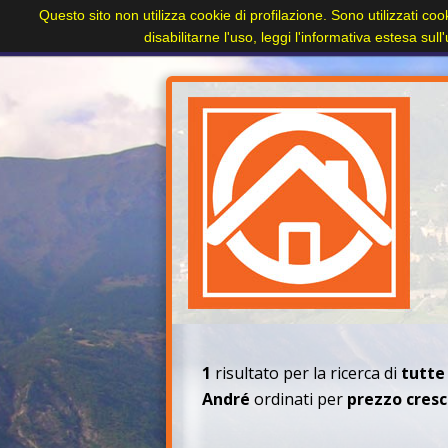
Questo sito non utilizza cookie di profilazione. Sono utilizzati coo
Home
Paesi
Immobili
Cerca immobile
disabilitarne l'uso, leggi l'informativa estesa sul
+
1
risultato per la ricerca di
tutte
André
ordinati per
prezzo cres