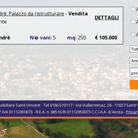
rè: Palazzo da ristrutturare
-
Vendita
DETTAGLI
ente
ndré
N� vani:
5
mq:
250
€ 105.000
biliare Saint-Vincent - Tel 0166 510117 - Via Vuillerminaz, 26 - 11027 Saint-
P.IVA 01112050073 - R.E.A. n. 68516 RI 01112050073 C.C.I.A.A. di Aosta -
Privac