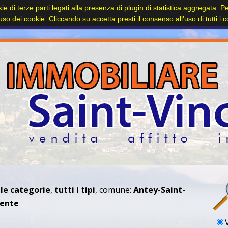
kie di terze parti legati alla presenza di plugin di statistica aggregata. 
Contatti
l'uso dei cookie. Cliccando su accetta presti il consenso all'uso di tutti i 
 le categorie
,
tutti i tipi
, comune:
Antey-Saint-
cente