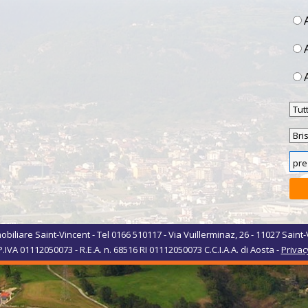
biliare Saint-Vincent - Tel 0166 510117 - Via Vuillerminaz, 26 - 11027 Saint-
P.IVA 01112050073 - R.E.A. n. 68516 RI 01112050073 C.C.I.A.A. di Aosta -
Privac