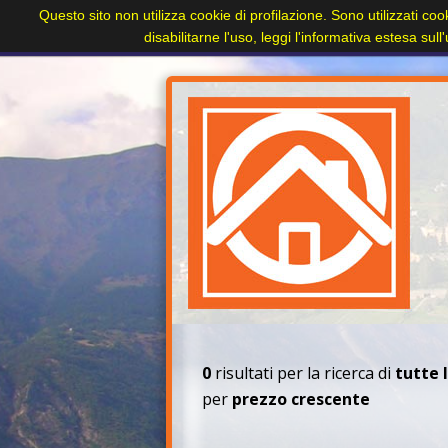
Questo sito non utilizza cookie di profilazione. Sono utilizzati coo
Home
Paesi
Immobili
Cerca immobile
disabilitarne l'uso, leggi l'informativa estesa sul
+
0
risultati per la ricerca di
tutte 
per
prezzo crescente