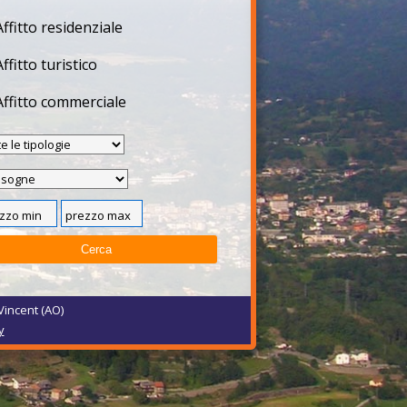
Affitto residenziale
Affitto turistico
Affitto commerciale
Vincent (AO)
y