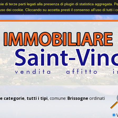
kie di terze parti legati alla presenza di plugin di statistica aggregata. 
Contatti
l'uso dei cookie. Cliccando su accetta presti il consenso all'uso di tutti i 
le categorie
,
tutti i tipi
, comune:
Brissogne
ordinati