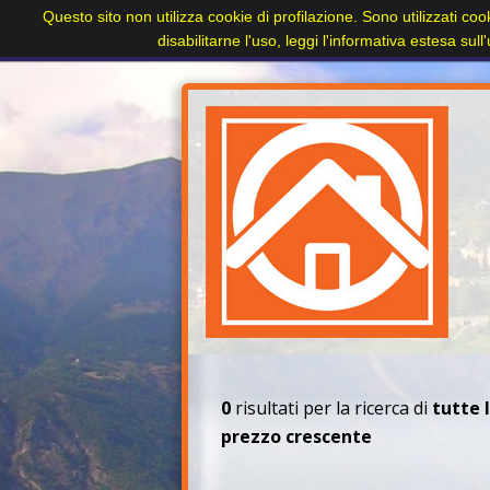
Questo sito non utilizza cookie di profilazione. Sono utilizzati coo
Home
Paesi
Immobili
Cerca immobile
disabilitarne l'uso, leggi l'informativa estesa sul
+
0
risultati per la ricerca di
tutte 
prezzo crescente