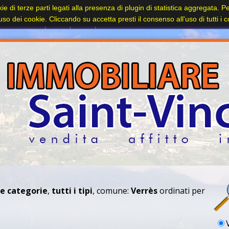
kie di terze parti legati alla presenza di plugin di statistica aggregata. 
Contatti
l'uso dei cookie. Cliccando su accetta presti il consenso all'uso di tutti i 
le categorie
,
tutti i tipi
, comune:
Verrès
ordinati per