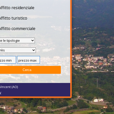
Affitto residenziale
Affitto turistico
Affitto commerciale
Vincent (AO)
y