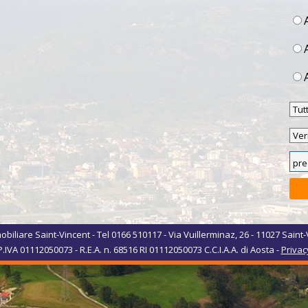
biliare Saint-Vincent - Tel 0166 510117 - Via Vuillerminaz, 26 - 11027 Saint-
P.IVA 01112050073 - R.E.A. n. 68516 RI 01112050073 C.C.I.A.A. di Aosta -
Privac