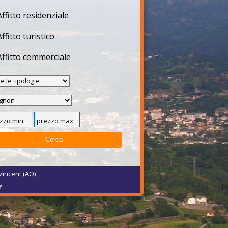
Affitto residenziale
Affitto turistico
Affitto commerciale
Vincent (AO)
y