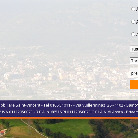
biliare Saint-Vincent - Tel 0166 510117 - Via Vuillerminaz, 26 - 11027 Saint-
P.IVA 01112050073 - R.E.A. n. 68516 RI 01112050073 C.C.I.A.A. di Aosta -
Privac