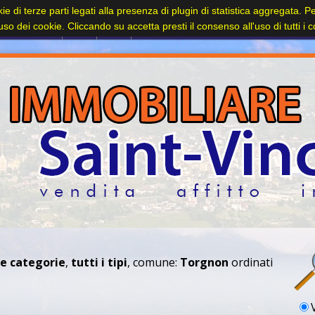
kie di terze parti legati alla presenza di plugin di statistica aggregata. 
Contatti
l'uso dei cookie. Cliccando su accetta presti il consenso all'uso di tutti i 
le categorie
,
tutti i tipi
, comune:
Torgnon
ordinati