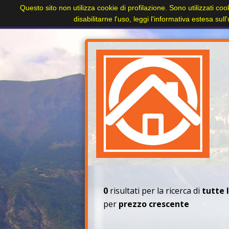
Questo sito non utilizza cookie di profilazione. Sono utilizzati coo
Home
Paesi
Immobili
Cerca immobile
disabilitarne l'uso, leggi l'informativa estesa sul
+
0
risultati per la ricerca di
tutte 
per
prezzo crescente