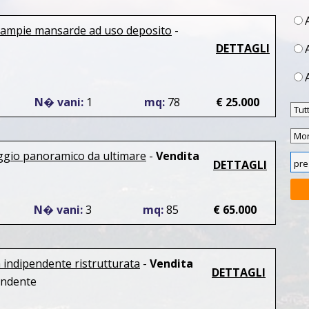
 ampie mansarde ad uso deposito
-
DETTAGLI
N� vani:
1
mq:
78
€ 25.000
oggio panoramico da ultimare
-
Vendita
DETTAGLI
N� vani:
3
mq:
85
€ 65.000
 indipendente ristrutturata
-
Vendita
DETTAGLI
endente