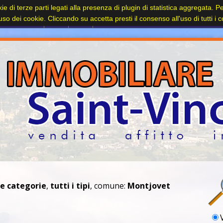
kie di terze parti legati alla presenza di plugin di statistica aggregata. 
Contatti
l'uso dei cookie. Cliccando su accetta presti il consenso all'uso di tutti i 
le categorie
,
tutti i tipi
, comune:
Montjovet