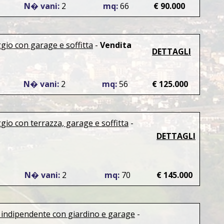
N� vani:
2
mq:
66
€ 90.000
gio con garage e soffitta
-
Vendita
DETTAGLI
N� vani:
2
mq:
56
€ 125.000
gio con terrazza, garage e soffitta
-
DETTAGLI
N� vani:
2
mq:
70
€ 145.000
 indipendente con giardino e garage
-