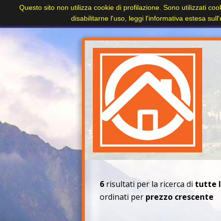
Questo sito non utilizza cookie di profilazione. Sono utilizzati coo
Home
Paesi
Immobili
Cerca immobile
disabilitarne l'uso, leggi l'informativa estesa sul
+
6
risultati per la ricerca di
tutte 
ordinati per
prezzo crescente